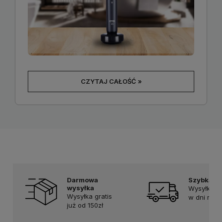
CZYTAJ CAŁOŚĆ »
Darmowa
Szybka d
wysyłka
Wysyłka do
Wysyłka gratis
w dni rob
już od 150zł