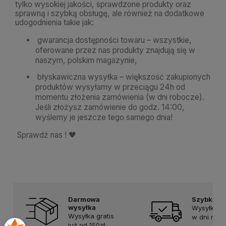
tylko wysokiej jakości, sprawdzone produkty oraz
sprawną i szybką obsługę, ale również na dodatkowe
udogodnienia takie jak:
gwarancja dostępności towaru – wszystkie,
oferowane przez nas produkty znajdują się w
naszym, polskim magazynie,
błyskawiczna wysyłka – większość zakupionych
produktów wysyłamy w przeciągu 24h od
momentu złożenia zamówienia (w dni robocze).
Jeśli złożysz zamówienie do godz. 14:00,
wyślemy je jeszcze tego samego dnia!
Sprawdź nas ! 🖤
Darmowa
Szybka d
wysyłka
Wysyłka do
Wysyłka gratis
w dni rob
już od 150zł