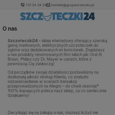
731 24 24 24
kontakt@grupaorzeszku.pl
O nas
Szczoteczki24 -
sklep internetowy oferujący szeroką
gamę markowych, elektrycznych szczoteczek do
zębów oraz dedykowanych im końcówek. Znajdziesz
u nas produkty renomowanych firm takich jak: Oral-B
Braun, Philips czy Dr. Mayer w cenach, które z
pewnością Cię zaskoczą!
Od początków swojej działalności postawiliśmy na
doskonałą jakość obsługi Klienta, co znalazło
odzwierciedlenie w ocenach transakc
ji
przeprowadzonych na Allegro – do chwili obecnej*
100% kupujących poleca nasz sklep, za co serdecznie
dziękujemy!
Decydując się na zakupy u nas, możesz liczyć nie