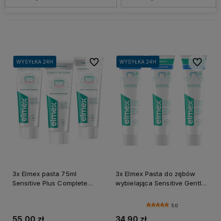
Do ulubionych
Do ulubi
WYSYŁKA 24H
WYSYŁKA 24H
WYSYŁKA 24H
WYSYŁKA 24H
WYSYŁKA 24H
3x Elmex pasta 75ml
3x Elmex Pasta do zębów
Sensitive Plus Complete
wybielająca Sensitive Gentle
Protection
White
5.0
55,00 zł
34,90 zł