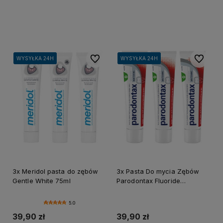
Do koszyka
Do ulubionych
Do ulubi
WYSYŁKA 24H
WYSYŁKA 24H
WYSYŁKA 24H
WYSYŁKA 24H
WYSYŁKA 24H
WYSYŁKA 24H
3x Meridol pasta do zębów
3x Pasta Do mycia Zębów
Gentle White 75ml
Parodontax Fluoride
Whitening
5.0
39,90 zł
39,90 zł