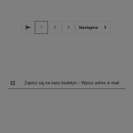
Do koszyka
Do koszyka
1
2
3
Zapisz się na nasz biuletyn – Wpisz adres e-mail