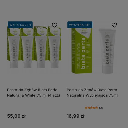
Do koszyka
Do koszyka
Do ulubionych
Do ulubi
WYSYŁKA 24H
WYSYŁKA 24H
WYSYŁKA 24H
WYSYŁKA 24H
WYSYŁKA 24H
WYSYŁKA 24H
Pasta do Zębów Biała Perła
Pasta do Zębów Biała Perła
Natural & White 75 ml (4 szt.)
Naturalna Wybielająca 75ml
5.0
55,00 zł
16,99 zł