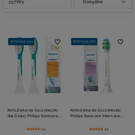
Filtry
Do ulubionych
Do ulubi
WYSYŁKA 24H
WYSYŁKA 24H
WYSYŁKA 24H
WYSYŁKA 24H
WYSYŁKA 24H
WYSYŁKA 24H
Końcówka do Szczoteczki
Końcówka do Szczoteczki
dla Dzieci Philips Sonicare
Philips Sonicare Intercare
HX6042 (2szt.)
HX9004 (1szt.)
5.0
5.0