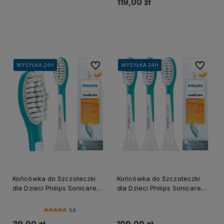
119,00 zł
Do koszyka
Do ulubionych
Do ulubi
WYSYŁKA 24H
WYSYŁKA 24H
WYSYŁKA 24H
WYSYŁKA 24H
WYSYŁKA 24H
WYSYŁKA 24H
Końcówka do Szczoteczki
Końcówka do Szczoteczki
dla Dzieci Philips Sonicare
dla Dzieci Philips Sonicare
HX6042 (1szt.)
HX6042 (3szt.)
5.0