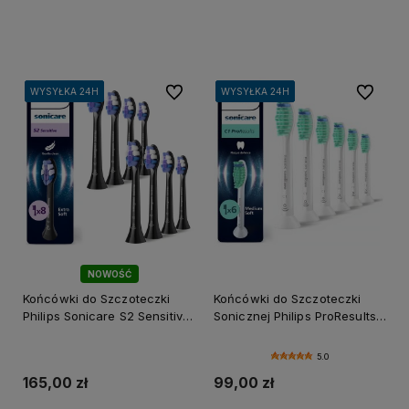
Do koszyka
Do koszyka
Do ulubionych
Do ulubi
WYSYŁKA 24H
WYSYŁKA 24H
WYSYŁKA 24H
WYSYŁKA 24H
WYSYŁKA 24H
WYSYŁKA 24H
WYSYŁKA 24H
WYSYŁKA 24H
WYSYŁKA 24H
WYSYŁKA 24H
NOWOŚĆ
Końcówki do Szczoteczki
Końcówki do Szczoteczki
Philips Sonicare S2 Sensitive
Sonicznej Philips ProResults
8-pak - Czarne
Zielone 6-pak
5.0
165,00 zł
99,00 zł