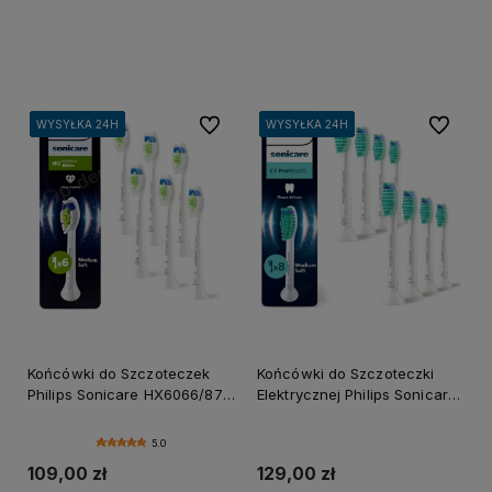
Do koszyka
Do koszyka
Do ulubionych
Do ulubi
WYSYŁKA 24H
WYSYŁKA 24H
WYSYŁKA 24H
WYSYŁKA 24H
WYSYŁKA 24H
WYSYŁKA 24H
WYSYŁKA 24H
WYSYŁKA 24H
WYSYŁKA 24H
Końcówki do Szczoteczek
Końcówki do Szczoteczki
Philips Sonicare HX6066/87
Elektrycznej Philips Sonicare
Optimal White 6szt.
ProResults 8-pak
5.0
109,00 zł
129,00 zł