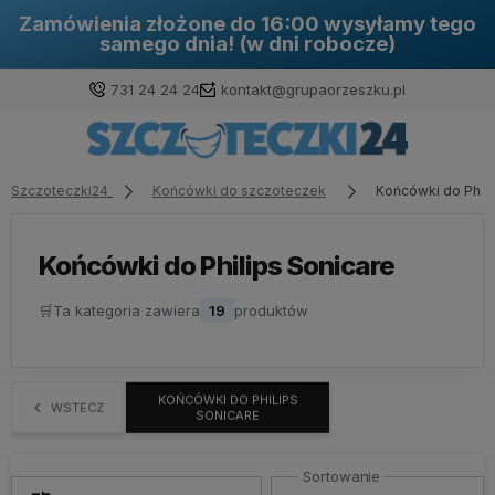
Zamówienia złożone do 16:00 wysyłamy tego
samego dnia! (w dni robocze)
731 24 24 24
kontakt@grupaorzeszku.pl
Szczoteczki24
Końcówki do szczoteczek
Końcówki do Phili
Końcówki do Philips Sonicare
🛒
Ta kategoria zawiera
19
produktów
KOŃCÓWKI DO PHILIPS
WSTECZ
SONICARE