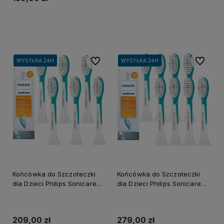
Do koszyka
Do ulubionych
Do ulubi
WYSYŁKA 24H
WYSYŁKA 24H
WYSYŁKA 24H
WYSYŁKA 24H
WYSYŁKA 24H
WYSYŁKA 24H
Końcówka do Szczoteczki
Końcówka do Szczoteczki
dla Dzieci Philips Sonicare
dla Dzieci Philips Sonicare
HX6042 (6szt.)
HX6042 (8szt.)
209,00 zł
279,00 zł