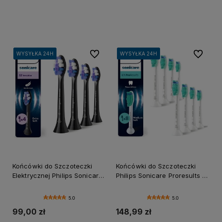
Do koszyka
Do koszyka
Do ulubionych
Do ulubi
WYSYŁKA 24H
WYSYŁKA 24H
WYSYŁKA 24H
WYSYŁKA 24H
WYSYŁKA 24H
WYSYŁKA 24H
WYSYŁKA 24H
WYSYŁKA 24H
WYSYŁKA 24H
WYSYŁKA 24H
Końcówki do Szczoteczki
Końcówki do Szczoteczki
Elektrycznej Philips Sonicare
Philips Sonicare Proresults 8-
S2 Sensitive (4-pak)
pak
5.0
5.0
99,00 zł
148,99 zł