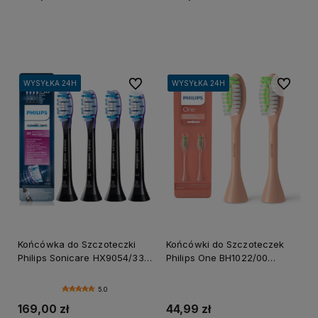
Do koszyka
Do koszyka
Do ulubionych
Do ulubi
WYSYŁKA 24H
WYSYŁKA 24H
WYSYŁKA 24H
WYSYŁKA 24H
WYSYŁKA 24H
WYSYŁKA 24H
WYSYŁKA 24H
WYSYŁKA 24H
Końcówka do Szczoteczki
Końcówki do Szczoteczek
Philips Sonicare HX9054/33
Philips One BH1022/00
G3 Premium Gum Care 4-pak
Jasnoróżowe 2-pak
5.0
169,00 zł
44,99 zł