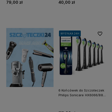
79,00 zł
40,00 zł
Do koszyka
Do koszyka
Do ulubi
WYSYŁKA 24H
WYSYŁKA 24H
6 Końcówek do Szczoteczek
Philips Sonicare HX6066/88
Optimal White - Czarne