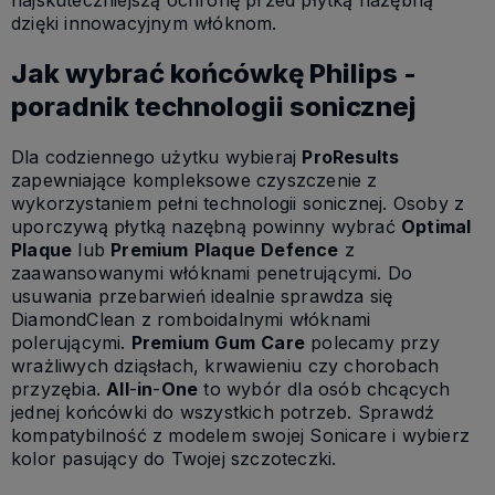
najskuteczniejszą ochronę przed płytką nazębną
dzięki innowacyjnym włóknom.
Jak wybrać końcówkę Philips -
poradnik technologii sonicznej
Dla codziennego użytku wybieraj
ProResults
zapewniające kompleksowe czyszczenie z
wykorzystaniem pełni technologii sonicznej. Osoby z
uporczywą płytką nazębną powinny wybrać
Optimal
Plaque
lub
Premium
Plaque
Defence
z
zaawansowanymi włóknami penetrującymi. Do
usuwania przebarwień idealnie sprawdza się
DiamondClean z romboidalnymi włóknami
polerującymi.
Premium
Gum
Care
polecamy przy
wrażliwych dziąsłach, krwawieniu czy chorobach
przyzębia.
All
-
in
-
One
to wybór dla osób chcących
jednej końcówki do wszystkich potrzeb. Sprawdź
kompatybilność z modelem swojej Sonicare i wybierz
kolor pasujący do Twojej szczoteczki.