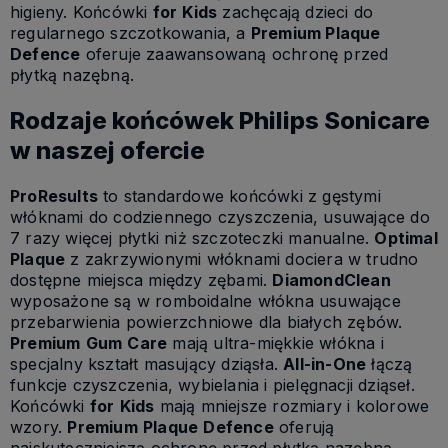
higieny. Końcówki
for
Kids
zachęcają dzieci do
regularnego szczotkowania, a
Premium Plaque
Defence
oferuje zaawansowaną ochronę przed
płytką nazębną.
Rodzaje końcówek Philips Sonicare
w naszej ofercie
ProResults
to standardowe końcówki z gęstymi
włóknami do codziennego czyszczenia, usuwające do
7 razy więcej płytki niż szczoteczki manualne.
Optimal
Plaque
z zakrzywionymi włóknami dociera w trudno
dostępne miejsca między zębami.
DiamondClean
wyposażone są w romboidalne włókna usuwające
przebarwienia powierzchniowe dla białych zębów.
Premium
Gum
Care
mają ultra-miękkie włókna i
specjalny kształt masujący dziąsła.
All-in-One
łączą
funkcje czyszczenia, wybielania i pielęgnacji dziąseł.
Końcówki
for
Kids
mają mniejsze rozmiary i kolorowe
wzory.
Premium
Plaque
Defence
oferują