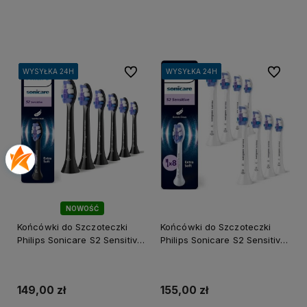
Do koszyka
Do koszyka
Do ulubionych
Do ulubi
WYSYŁKA 24H
WYSYŁKA 24H
WYSYŁKA 24H
WYSYŁKA 24H
WYSYŁKA 24H
WYSYŁKA 24H
WYSYŁKA 24H
WYSYŁKA 24H
WYSYŁKA 24H
WYSYŁKA 24H
NOWOŚĆ
Końcówki do Szczoteczki
Końcówki do Szczoteczki
Philips Sonicare S2 Sensitive
Philips Sonicare S2 Sensitive
6-pak - Czarne
8-pak - Białe
149,00 zł
155,00 zł