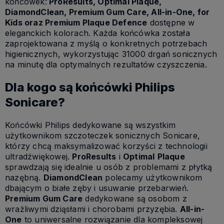
końcówek:
ProResults, Optimal Plaque,
DiamondClean, Premium Gum Care, All-in-One, for
Kids oraz Premium Plaque Defence
dostępne w
eleganckich kolorach. Każda końcówka została
zaprojektowana z myślą o konkretnych potrzebach
higienicznych, wykorzystując 31000 drgań sonicznych
na minutę dla optymalnych rezultatów czyszczenia.
Dla kogo są końcówki Philips
Sonicare?
Końcówki Philips dedykowane są wszystkim
użytkownikom szczoteczek sonicznych Sonicare,
którzy chcą maksymalizować korzyści z technologii
ultradźwiękowej.
ProResults
i
Optimal
Plaque
sprawdzają się idealnie u osób z problemami z płytką
nazębną.
DiamondClean
polecamy użytkownikom
dbającym o białe zęby i usuwanie przebarwień.
Premium Gum Care
dedykowane są osobom z
wrażliwymi dziąsłami i chorobami przyzębia.
All-in-
One
to uniwersalne rozwiązanie dla kompleksowej