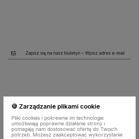
Do koszyka
Do koszyka
Zapisz się na nasz biuletyn – Wpisz adres e-mail
🍪 Zarządzanie plikami cookie
polityce prywatności
Pliki cookies i pokrewne im technologie
umożliwiają poprawne działanie strony i
Moje konto
pomagają nam dostosować ofertę do Twoich
potrzeb. Możesz zaakceptować wykorzystanie