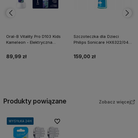
Oral-B Vitality Pro D103 Kids
Szczoteczka dla Dzieci
Kameleon - Elektryczna
Philips Sonicare HX6322/04
Szczoteczka dla Dzieci
Sama Rączka
89,99 zł
159,00 zł
Do koszyka
Do koszyka
Produkty powiązane
Zobacz więcej
Do ulubionych
WYSYŁKA 24H
WYSYŁKA 24H
WYSYŁKA 24H
WYSYŁKA 24H