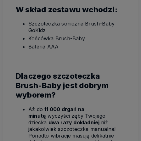
W skład zestawu wchodzi:
Szczoteczka soniczna Brush-Baby
GoKidz
Końcówka Brush-Baby
Bateria AAA
Dlaczego szczoteczka
Brush-Baby jest dobrym
wyborem?
Aż do
11 000 drgań na
minutę
wyczyści zęby Twojego
dziecka
dwa razy dokładniej
niż
jakakolwiek szczoteczka manualna!
Ponadto wibracje masują delikatnie