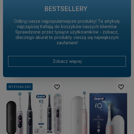
BESTSELLERY
Odkryj nasze najpopularniejsze produkty! Te artykuły
najczęściej trafiają do koszyków naszych klientów.
Sprawdzone przez tysiące użytkowników - zobacz,
dlaczego akurat te produkty cieszą się największym
zaufaniem!
Zobacz więcej
Do ulubionych
Do ulubi
WYSYŁKA 24H
WYSYŁKA 24H
WYSYŁKA 24H
WYSYŁKA 24H