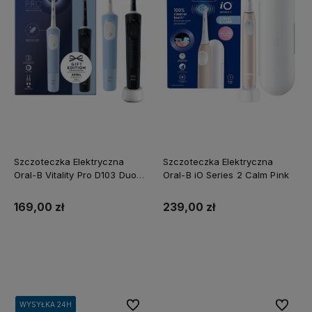
Szczoteczka Elektryczna
Szczoteczka Elektryczna
Oral-B Vitality Pro D103 Duo
Oral-B iO Series 2 Calm Pink
Czarna Niebieska
169,00 zł
239,00 zł
Do koszyka
Do koszyka
Do ulubionych
Do ulubi
WYSYŁKA 24H
WYSYŁKA 24H
WYSYŁKA 24H
WYSYŁKA 24H