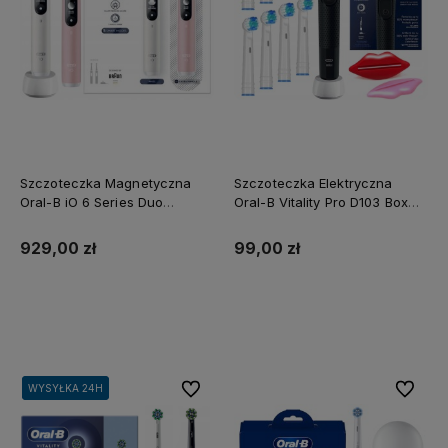
Szczoteczka Magnetyczna
Szczoteczka Elektryczna
Oral-B iO 6 Series Duo
Oral-B Vitality Pro D103 Box
Różowa i Biała
Czarna Zestaw
929,00 zł
99,00 zł
Do koszyka
Do koszyka
Do ulubionych
Do ulubi
WYSYŁKA 24H
WYSYŁKA 24H