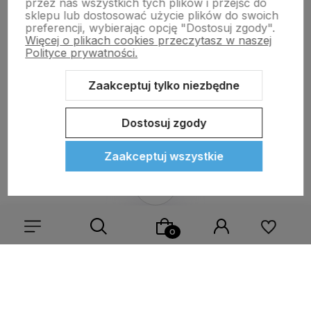
przez nas wszystkich tych plików i przejść do
sklepu lub dostosować użycie plików do swoich
Płatności i dostawa
preferencji, wybierając opcję "Dostosuj zgody".
Więcej o plikach cookies przeczytasz w naszej
Polityce prywatności.
Informacje
Zaakceptuj tylko niezbędne
Kontakt
Dostosuj zgody
Zaakceptuj wszystkie
Sklep internetowy Shoper Premium
Szablon Shoper Modern 3.0™
od GrowCommerce
Wybierz coś dla siebie z naszej aktualnej oferty lub zaloguj
się, aby przywrócić dodane produkty do listy z poprzedniej