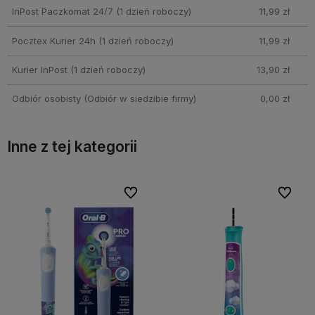
InPost Paczkomat 24/7
(1 dzień roboczy)
11,99 zł
Pocztex Kurier 24h
(1 dzień roboczy)
11,99 zł
Kurier InPost
(1 dzień roboczy)
13,90 zł
Odbiór osobisty
(Odbiór w siedzibie firmy)
0,00 zł
Inne z tej kategorii
bionych
bionych
Do ulubionych
Do ulubionych
Do ulubi
Do ulubi