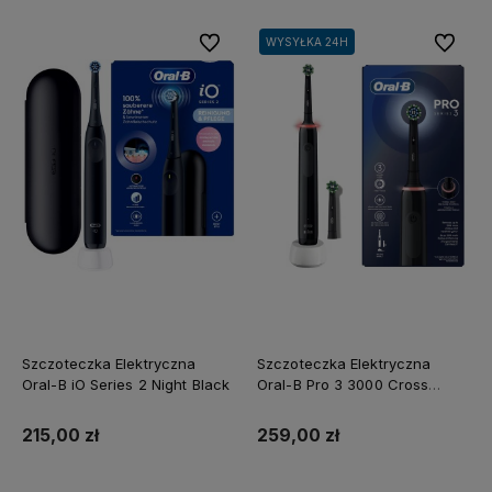
Do ulubionych
Do ulubi
WYSYŁKA 24H
Szczoteczka Elektryczna
Szczoteczka Elektryczna
Oral-B iO Series 2 Night Black
Oral-B Pro 3 3000 Cross
Action Czarna
215,00 zł
259,00 zł