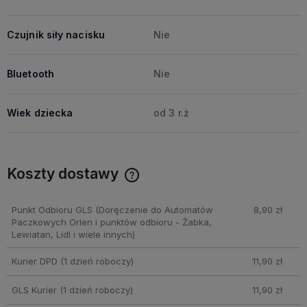
Czujnik siły nacisku
Nie
Bluetooth
Nie
Wiek dziecka
od 3 r.ż
Koszty dostawy
Cena nie zawiera ewentualnych kosztów płatności
Punkt Odbioru GLS
(Doręczenie do Automatów
8,90 zł
Paczkowych Orlen i punktów odbioru - Żabka,
Lewiatan, Lidl i wiele innych)
Kurier DPD
(1 dzień roboczy)
11,90 zł
GLS Kurier
(1 dzień roboczy)
11,90 zł