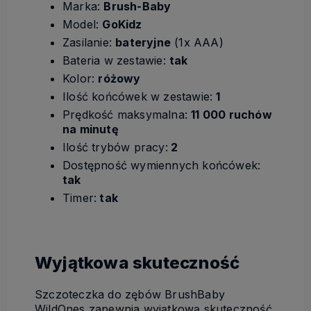
Marka:
Brush-Baby
Model:
GoKidz
Zasilanie:
bateryjne
(1x AAA)
Bateria w zestawie:
tak
Kolor:
różowy
Ilość końcówek w zestawie:
1
Prędkość maksymalna:
11 000 ruchów
na minutę
Ilość trybów pracy:
2
Dostępność wymiennych końcówek:
tak
Timer:
tak
Wyjątkowa skuteczność
Szczoteczka do zębów BrushBaby
WildOnes zapewnia wyjątkową skuteczność