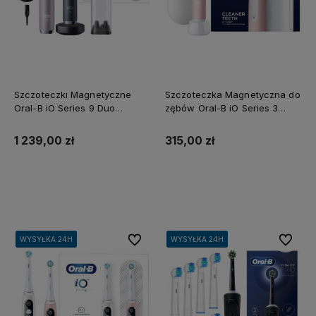
Szczoteczki Magnetyczne
Szczoteczka Magnetyczna do
Oral-B iO Series 9 Duo
zębów Oral-B iO Series 3
Różowy Kwarc i Czarna
Różowa z Etui
1 239,00 zł
315,00 zł
Do koszyka
Do koszyka
Do ulubionych
Do ulubi
WYSYŁKA 24H
WYSYŁKA 24H
WYSYŁKA 24H
WYSYŁKA 24H
WYSYŁKA 24H
WYSYŁKA 24H
WYSYŁKA 24H
WYSYŁKA 24H