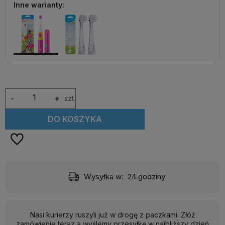
Inne warianty:
-
+
szt.
DO KOSZYKA
Dostawa:
od 8,90 zł
- Punkt Odbioru GLS
Nasi kurierzy ruszyli już w drogę z paczkami. Złóż
zamówienie teraz a wyślemy przesyłkę w najbliższy dzień