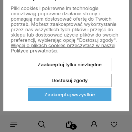
Pliki cookies i pokrewne im technologie
Szczoteczka Elektryczna
Szczoteczka Elektryczna
umożliwiają poprawne działanie strony i
Oral-B iO Series 2 Night Black
Oral-B Pro 3 3000 Cross
pomagają nam dostosować ofertę do Twoich
Action Czarna
potrzeb. Możesz zaakceptować wykorzystanie
przez nas wszystkich tych plików i przejść do
199,90 zł
229,00 zł
sklepu lub dostosować użycie plików do swoich
preferencji, wybierając opcję "Dostosuj zgody".
Więcej o plikach cookies przeczytasz w naszej
Polityce prywatności.
Do koszyka
Do koszyka
Zaakceptuj tylko niezbędne
Dostosuj zgody
Zaakceptuj wszystkie
Zapisz się na nasz biuletyn – Wpisz adres e-mail