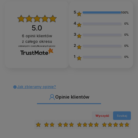
5
100%
4
0%
5.0
3
0%
6
opinii klientów
z całego okresu
2
0%
zebranych i zweryfikowanych przez
1
0%
Jak zbieramy opinie?
Opinie klientów
Wyczyść
Szukaj