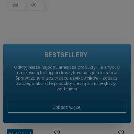
0
0
BESTSELLERY
Odkryj nasze najpopularniejsze produkty! Te artykuły
najczęściej trafiają do koszyków naszych klientów.
Sprawdzone przez tysiące użytkowników - zobacz,
dlaczego akurat te produkty cieszą się największym
zaufaniem!
Zobacz więcej
Do ulubionych
Do ulubi
WYSYŁKA 24H
WYSYŁKA 24H
WYSYŁKA 24H
WYSYŁKA 24H
WYSYŁKA 24H