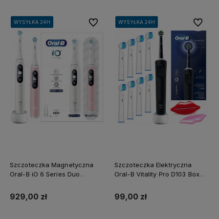
Do ulubionych
Do ulubi
WYSYŁKA 24H
WYSYŁKA 24H
WYSYŁKA 24H
WYSYŁKA 24H
WYSYŁKA 24H
WYSYŁKA 24H
WYSYŁKA 24H
WYSYŁKA 24H
WYSYŁKA 24H
WYSYŁKA 24H
Szczoteczka Magnetyczna
Szczoteczka Elektryczna
Oral-B iO 6 Series Duo
Oral-B Vitality Pro D103 Box
Różowa i Biała
Czarna Zestaw
929,00 zł
99,00 zł