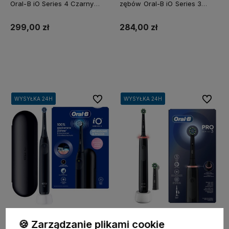
Oral-B iO Series 4 Czarny
zębów Oral-B iO Series 3
Matowy
Czarna z Etui
299,00 zł
284,00 zł
Do koszyka
Do koszyka
Do ulubionych
Do ulubi
WYSYŁKA 24H
WYSYŁKA 24H
WYSYŁKA 24H
WYSYŁKA 24H
WYSYŁKA 24H
WYSYŁKA 24H
WYSYŁKA 24H
WYSYŁKA 24H
🍪 Zarządzanie plikami cookie