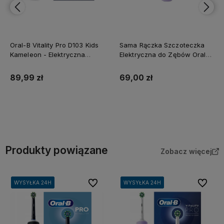
Sama Rączka Szczoteczka
Szczoteczka Elektryczna Dla
Elektryczna do Zębów Oral-B
Dzieci Oral-B Junior Zielona
Vitality Pro Fioletowa
69,00 zł
145,00 zł
Do koszyka
Do koszyka
Produkty powiązane
Zobacz więcej
Do ulubionych
Do ulubi
WYSYŁKA 24H
WYSYŁKA 24H
WYSYŁKA 24H
WYSYŁKA 24H
WYSYŁKA 24H
WYSYŁKA 24H
WYSYŁKA 24H
WYSYŁKA 24H