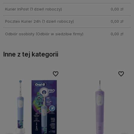
Kurier InPost
(1 dzień roboczy)
0,00 zł
Pocztex Kurier 24h
(1 dzień roboczy)
0,00 zł
Odbiór osobisty
(Odbiór w siedzibie firmy)
0,00 zł
Inne z tej kategorii
bionych
bionych
Do ulubionych
Do ulubionych
Do ulubi
Do ulubi