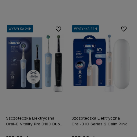
Do koszyka
Do koszyka
Do ulubionych
Do ulubi
WYSYŁKA 24H
WYSYŁKA 24H
WYSYŁKA 24H
WYSYŁKA 24H
WYSYŁKA 24H
WYSYŁKA 24H
WYSYŁKA 24H
WYSYŁKA 24H
Szczoteczka Elektryczna
Szczoteczka Elektryczna
Oral-B Vitality Pro D103 Duo
Oral-B iO Series 2 Calm Pink
Czarna Niebieska