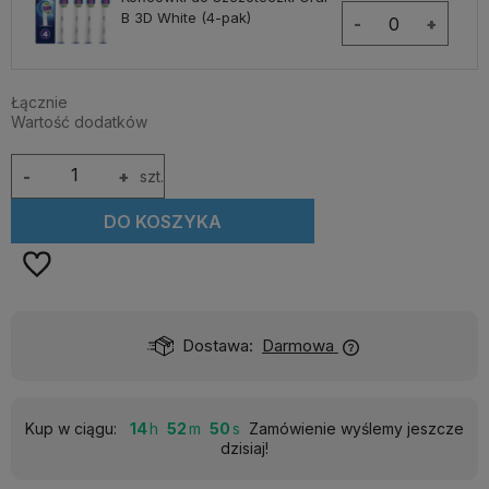
B 3D White (4-pak)
-
+
Łącznie
Wartość dodatków
-
+
szt.
DO KOSZYKA
Dostawa:
Darmowa
Kup w ciągu:
14
52
48
Zamówienie wyślemy jeszcze
dzisiaj!