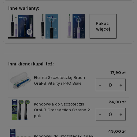
Inne warianty:
Pokaż 
więcej
Inni klienci kupili też:
17,90 zł
Etui na Szczoteczkę Braun
Oral-B Vitality i PRO Białe
-
+
24,90 zł
Końcówka do Szczoteczki
Oral-B CrossAction Czarna 2-
-
+
pak
49,00 zł
Końcówki do Szczoteczki Oral-