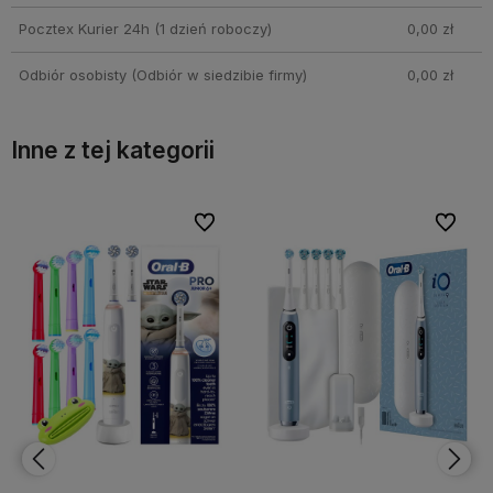
Pocztex Kurier 24h
(1 dzień roboczy)
0,00 zł
Odbiór osobisty
(Odbiór w siedzibie firmy)
0,00 zł
Inne z tej kategorii
bionych
bionych
Do ulubionych
Do ulubionych
Do ulubi
Do ulubi