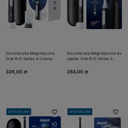
Szczoteczka Magnetyczna
Szczoteczka Magnetyczna do
Oral-B iO Series 4 Czarny
zębów Oral-B iO Series 3
Matowy
Czarna z Etui
329,00 zł
284,00 zł
Do koszyka
Do koszyka
Do ulubionych
Do ulubi
WYSYŁKA 24H
WYSYŁKA 24H
WYSYŁKA 24H
WYSYŁKA 24H