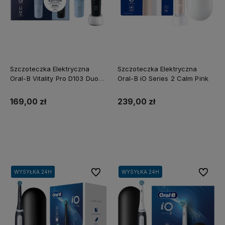
Szczoteczka Elektryczna
Szczoteczka Elektryczna
Oral-B Vitality Pro D103 Duo
Oral-B iO Series 2 Calm Pink
Czarna Niebieska
169,00 zł
239,00 zł
Do koszyka
Do koszyka
Do ulubionych
Do ulubi
WYSYŁKA 24H
WYSYŁKA 24H
WYSYŁKA 24H
WYSYŁKA 24H