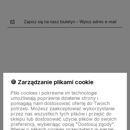
Zapisz się na nasz biuletyn – Wpisz adres e-mail
polityce prywatności
🍪 Zarządzanie plikami cookie
Moje konto
Pliki cookies i pokrewne im technologie
umożliwiają poprawne działanie strony i
pomagają nam dostosować ofertę do Twoich
potrzeb. Możesz zaakceptować wykorzystanie
Płatności i dostawa
przez nas wszystkich tych plików i przejść do
sklepu lub dostosować użycie plików do swoich
preferencji, wybierając opcję "Dostosuj zgody".
Więcej o plikach cookies przeczytasz w naszej
Informacje