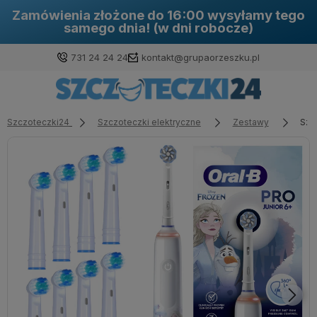
Dokonując zakupu na naszej stronie
otrzymujesz aż 30 dni na zwrot!
731 24 24 24
kontakt@grupaorzeszku.pl
Szczoteczki24
Szczoteczki elektryczne
Zestawy
Szc