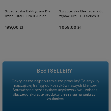
Szczoteczka Elektryczna Dla
Szczoteczka Elektryczna do
Dzieci Oral-B Pro 3 Junior
zębów Oral-B iO Series 9
Star Wars + 8 Końcówek +
Aqua Marine + 4 Końcówki
Wyciskacze
Oral-B iO Ultimate Clean
199,00 zł
1 059,00 zł
Do koszyka
Do koszyka
BESTSELLERY
Odkryj nasze najpopularniejsze produkty! Te artykuły
najczęściej trafiają do koszyków naszych klientów.
Sprawdzone przez tysiące użytkowników - zobacz,
dlaczego akurat te produkty cieszą się największym
zaufaniem!