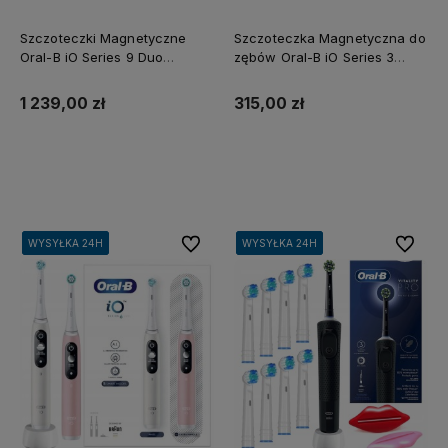
Szczoteczki Magnetyczne
Szczoteczka Magnetyczna do
Oral-B iO Series 9 Duo
zębów Oral-B iO Series 3
Różowy Kwarc i Czarna
Różowa z Etui
1 239,00 zł
315,00 zł
Do koszyka
Do koszyka
Do ulubionych
Do ulubi
WYSYŁKA 24H
WYSYŁKA 24H
WYSYŁKA 24H
WYSYŁKA 24H
WYSYŁKA 24H
WYSYŁKA 24H
WYSYŁKA 24H
WYSYŁKA 24H