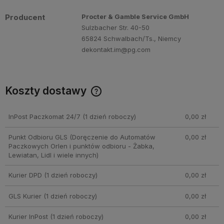
Producent
Procter & Gamble Service GmbH
Sulzbacher Str. 40-50
65824 Schwalbach/Ts., Niemcy
dekontakt.im@pg.com
Koszty dostawy
Cena nie zawiera ewentualnych kosztów płatności
InPost Paczkomat 24/7
(1 dzień roboczy)
0,00 zł
Punkt Odbioru GLS
(Doręczenie do Automatów
0,00 zł
Paczkowych Orlen i punktów odbioru - Żabka,
Lewiatan, Lidl i wiele innych)
Kurier DPD
(1 dzień roboczy)
0,00 zł
GLS Kurier
(1 dzień roboczy)
0,00 zł
Kurier InPost
(1 dzień roboczy)
0,00 zł