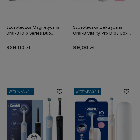
Szczoteczka Magnetyczna
Szczoteczka Elektryczna
Oral-B iO 6 Series Duo
Oral-B Vitality Pro D103 Box
Różowa i Biała
Czarna Zestaw
929,00 zł
99,00 zł
Do koszyka
Do koszyka
Do ulubionych
Do ulubi
WYSYŁKA 24H
WYSYŁKA 24H
WYSYŁKA 24H
WYSYŁKA 24H