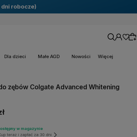
 dni robocze)
Dla dzieci
Małe AGD
Nowości
Więcej
Wybierz coś dla siebie z naszej aktualnej
do zębów Colgate Advanced Whitening
oferty lub zaloguj się, aby przywrócić dodane
produkty do listy z poprzedniej sesji.
zł
dostępny w magazynie
p teraz i zapłać za 30 dni