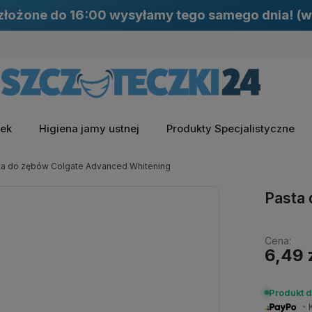
łożone do 16:00 wysyłamy tego samego dnia! (w
zek
Higiena jamy ustnej
Produkty Specjalistyczne
ta do zębów Colgate Advanced Whitening
Pasta 
Cena:
6,49 
Produkt 
・Ku