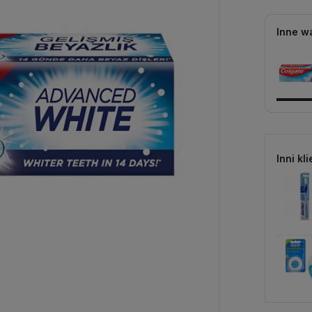
Inne wa
Inni kli