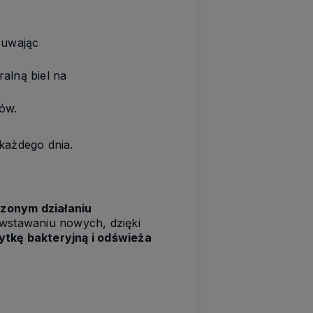
suwając
alną biel na
bów.
każdego dnia.
dzonym działaniu
owstawaniu nowych, dzięki
ytkę bakteryjną i odświeża