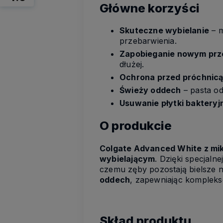
Główne korzyści
Skuteczne wybielanie
– m
przebarwienia.
Zapobieganie nowym prz
dłużej.
Ochrona przed próchnic
Świeży oddech
– pasta od
Usuwanie płytki bakteryj
O produkcie
Colgate Advanced White z mi
wybielającym
. Dzięki specjal
czemu zęby pozostają bielsze 
oddech
, zapewniając kompleks
Skład produktu