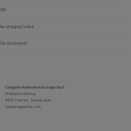
100
Na stojącej tubie
Dla dorosłych
Colgate-Palmolive Europe Sarl
Grabetsmattweg
4106 Therwil, Szwajcaria
cpgaba@gaba.com