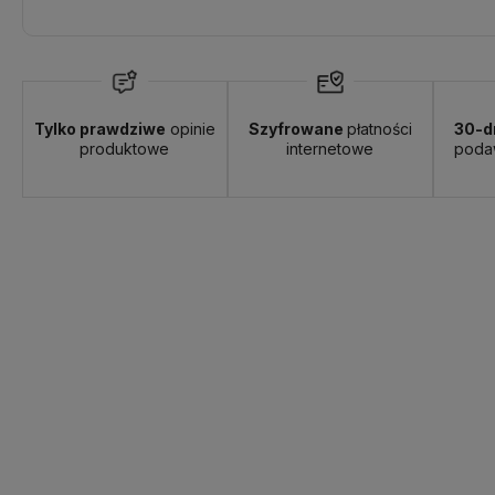
Tylko prawdziwe
opinie
Szyfrowane
płatności
30-d
produktowe
internetowe
poda
wa:
od 8,90 zł
- Punkt Odbioru GLS