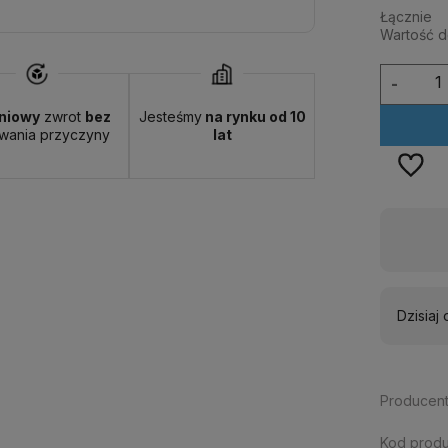
Łącznie
Wartość 
-
niowy
zwrot
bez
Jesteśmy
na rynku od 10
wania przyczyny
lat
Dostępność:
duża ilość
Dzisiaj
Producent
Kod produ