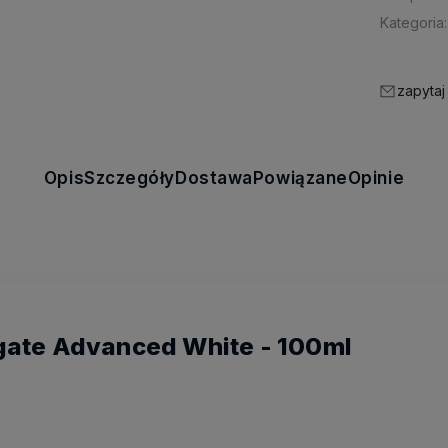
Kategoria:
zapytaj
Opis
Szczegóły
Dostawa
Powiązane
Opinie
gate Advanced White - 100ml