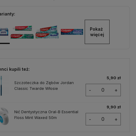
rianty:
Pokaż 
więcej
enci kupili też:
5,90 zł
Szczoteczka do Zębów Jordan
Classic Twarde Włosie
-
+
9,90 zł
Nić Dentystyczna Oral-B Essential
Floss Mint Waxed 50m
-
+