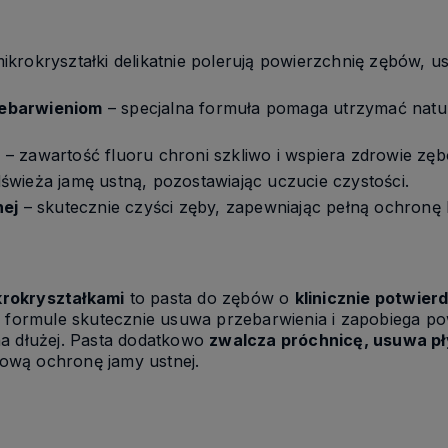
ikrokryształki delikatnie polerują powierzchnię zębów, u
ebarwieniom
– specjalna formuła pomaga utrzymać natur
ą
– zawartość fluoru chroni szkliwo i wspiera zdrowie zę
świeża jamę ustną, pozostawiając uczucie czystości.
nej
– skutecznie czyści zęby, zapewniając pełną ochronę 
krokryształkami
to pasta do zębów o
klinicznie potwier
nej formule skutecznie usuwa przebarwienia i zapobiega p
na dłużej. Pasta dodatkowo
zwalcza próchnicę, usuwa pł
ową ochronę jamy ustnej.