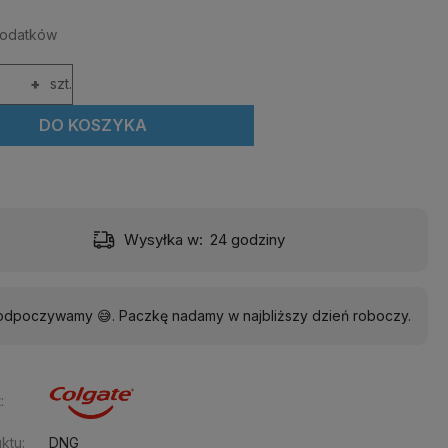
dodatków
+
szt.
DO KOSZYKA
Wysyłka w:
24 godziny
 odpoczywamy 😅. Paczkę nadamy w najbliższy dzień roboczy.
:
ktu:
DNG