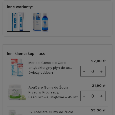
Inne warianty:
Inni klienci kupili też:
22,90 zł
Meridol Complete Care –
antybakteryjny płyn do ust,
-
+
świeży oddech
21,90 zł
ApaCare Gumy do Żucia
Przeciw Próchnicy,
-
+
Bezcukrowe, Miętowe – 45 szt.
59,00 zł
3x ApaCare Gumy do Żucia