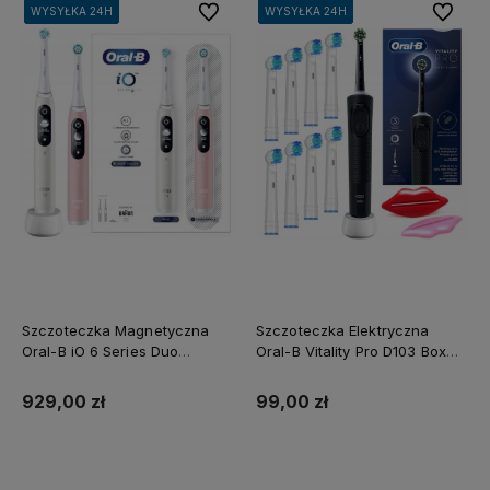
Do ulubionych
Do ulubi
WYSYŁKA 24H
WYSYŁKA 24H
WYSYŁKA 24H
WYSYŁKA 24H
WYSYŁKA 24H
WYSYŁKA 24H
WYSYŁKA 24H
WYSYŁKA 24H
Szczoteczka Magnetyczna
Szczoteczka Elektryczna
Oral-B iO 6 Series Duo
Oral-B Vitality Pro D103 Box
Różowa i Biała
Czarna Zestaw
929,00 zł
99,00 zł
Do koszyka
Do koszyka