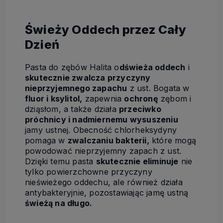
Świeży Oddech przez Cały
Dzień
Pasta do zębów Halita o
dświeża oddech
i
skutecznie zwalcza przyczyny
nieprzyjemnego zapachu
z ust. Bogata w
fluor i ksylitol,
zapewnia
ochronę
zębom i
dziąsłom, a także działa
przeciwko
próchnicy i nadmiernemu wysuszeniu
jamy ustnej. Obecność chlorheksydyny
pomaga w
zwalczaniu bakterii,
które mogą
powodować nieprzyjemny zapach z ust.
Dzięki temu pasta
skutecznie eliminuje
nie
tylko powierzchowne przyczyny
nieświeżego oddechu, ale również działa
antybakteryjnie, pozostawiając jamę ustną
świeżą na długo.