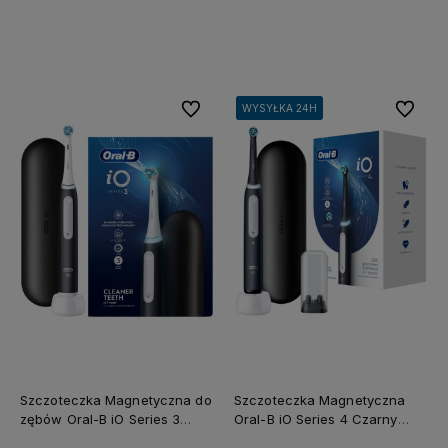
Do koszyka
Do koszyka
Do ulubionych
Do ulubi
WYSYŁKA 24H
WYSYŁKA 24H
WYSYŁKA 24H
WYSYŁKA 24H
Szczoteczka Magnetyczna do
Szczoteczka Magnetyczna
zębów Oral-B iO Series 3
Oral-B iO Series 4 Czarny
Czarna z Etui
Matowy