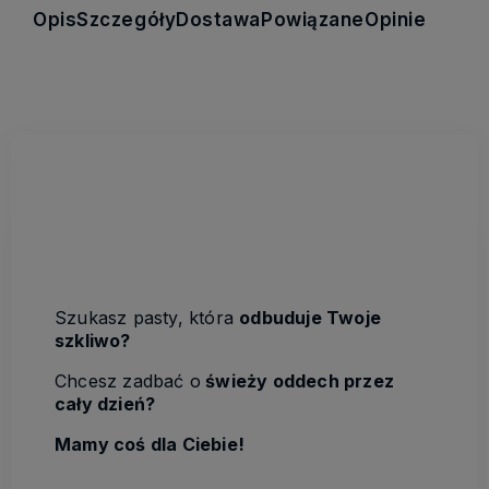
Opis
Szczegóły
Dostawa
Powiązane
Opinie
Szukasz pasty, która
odbuduje Twoje
szkliw
o?
Chcesz zadbać o
świeży oddech przez
cały dzień?
Mamy coś dla Ciebie!