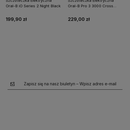
Szczoteczka Elektryczna
Szczoteczka Elektryczna
Oral-B iO Series 2 Night Black
Oral-B Pro 3 3000 Cross
Action Czarna
199,90 zł
229,00 zł
Do koszyka
Do koszyka
Zapisz się na nasz biuletyn – Wpisz adres e-mail