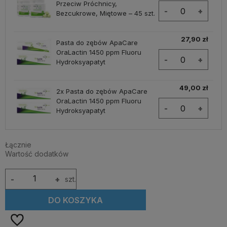
Przeciw Próchnicy,
-
+
Bezcukrowe, Miętowe – 45 szt.
27,90 zł
Pasta do zębów ApaCare
OraLactin 1450 ppm Fluoru
-
+
Hydroksyapatyt
49,00 zł
2x Pasta do zębów ApaCare
OraLactin 1450 ppm Fluoru
-
+
Hydroksyapatyt
Łącznie
Wartość dodatków
-
+
szt.
DO KOSZYKA