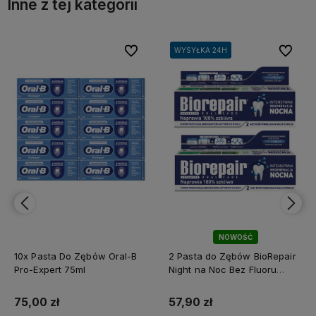
Inne z tej kategorii
bionych
bionych
Do ulubionych
Do ulubionych
Do ulubi
Do ulubi
WYSYŁKA 24H
WYSYŁKA 24H
WYSYŁKA 24H
NOWOŚĆ
NOWOŚĆ
2 Pasta do Zębów BioRepair
2x Pasta BLANX do Zębów
Night na Noc Bez Fluoru
Wybielająca Olej Kokosowy
remineralizująca na noc
57,90 zł
47,90 zł