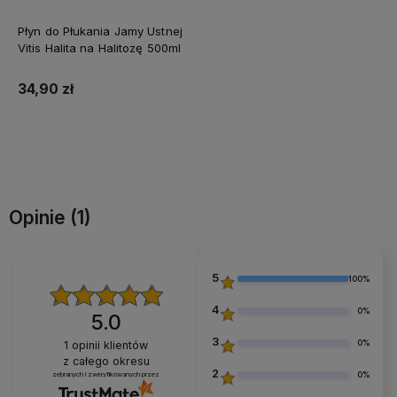
Płyn do Płukania Jamy Ustnej
Vitis Halita na Halitozę 500ml
34,90 zł
Do koszyka
Opinie
(1)
5
100%
4
0%
5.0
3
0%
1
opinii klientów
z całego okresu
2
0%
zebranych i zweryfikowanych przez