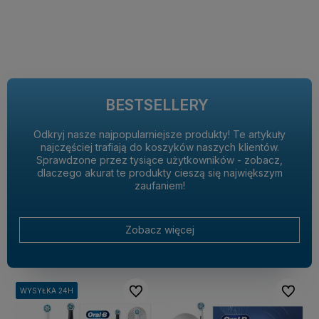
BESTSELLERY
Odkryj nasze najpopularniejsze produkty! Te artykuły
najczęściej trafiają do koszyków naszych klientów.
Sprawdzone przez tysiące użytkowników - zobacz,
dlaczego akurat te produkty cieszą się największym
zaufaniem!
Zobacz więcej
Do ulubionych
Do ulubi
WYSYŁKA 24H
WYSYŁKA 24H
WYSYŁKA 24H
WYSYŁKA 24H
WYSYŁKA 24H