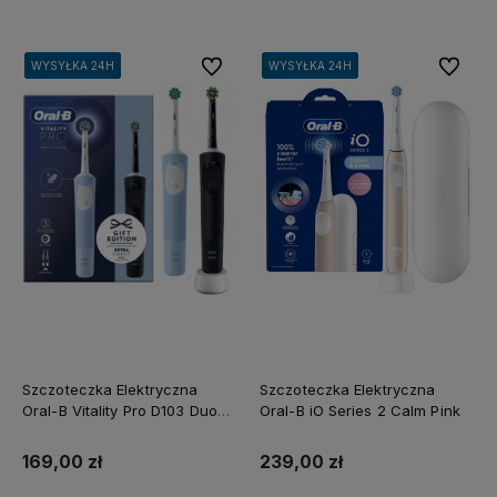
Do ulubionych
Do ulubi
WYSYŁKA 24H
WYSYŁKA 24H
WYSYŁKA 24H
WYSYŁKA 24H
WYSYŁKA 24H
WYSYŁKA 24H
WYSYŁKA 24H
WYSYŁKA 24H
Szczoteczka Elektryczna
Szczoteczka Elektryczna
Oral-B Vitality Pro D103 Duo
Oral-B iO Series 2 Calm Pink
Czarna Niebieska
169,00 zł
239,00 zł