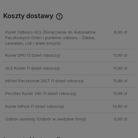
Koszty dostawy
Cena nie zawiera ewentualnych kosztów płatności
Punkt Odbioru GLS
(Doręczenie do Automatów
8,90 zł
Paczkowych Orlen i punktów odbioru - Żabka,
Lewiatan, Lidl i wiele innych)
Kurier DPD
(1 dzień roboczy)
11,90 zł
GLS Kurier
(1 dzień roboczy)
11,90 zł
InPost Paczkomat 24/7
(1 dzień roboczy)
11,99 zł
Pocztex Kurier 24h
(1 dzień roboczy)
11,99 zł
Kurier InPost
(1 dzień roboczy)
13,90 zł
Odbiór osobisty
(Odbiór w siedzibie firmy)
0,00 zł