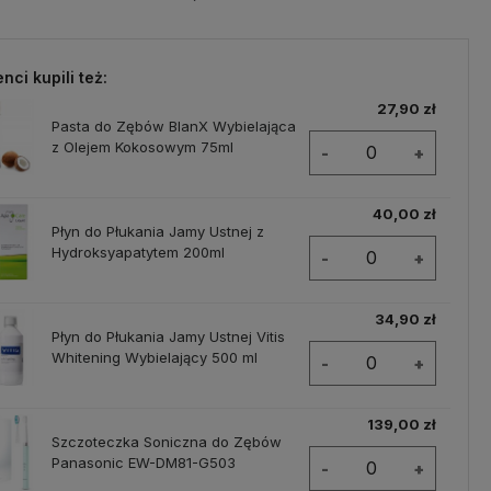
enci kupili też:
27,90 zł
Pasta do Zębów BlanX Wybielająca
z Olejem Kokosowym 75ml
-
+
40,00 zł
Płyn do Płukania Jamy Ustnej z
Hydroksyapatytem 200ml
-
+
34,90 zł
Płyn do Płukania Jamy Ustnej Vitis
Whitening Wybielający 500 ml
-
+
139,00 zł
Szczoteczka Soniczna do Zębów
Panasonic EW-DM81-G503
-
+