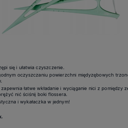
zępi się i ułatwia czyszczenie.
godnym oczyszczaniu powierzchni międyzębowych trzo
.
 zapewnia łatwe wkładanie i wyciąganie nici z pomiędzy 
rężyć nić ściśnij boki flossera.
styczna i wykałaczka w jednym!
k.