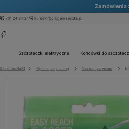
Zamówienia z
731 24 24 24
kontakt@grupaorzeszku.pl
Szczoteczki elektryczne
Końcówki do szczotec
Szczoteczki24
Higiena jamy ustnej
Nici dentystyczne
Ni