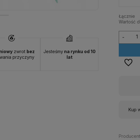
Łącznie
Wartość 
-
niowy
zwrot
bez
Jesteśmy
na rynku od 10
wania przyczyny
lat
Dostępność:
duża ilość
Kup w
Producent