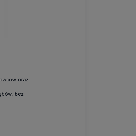
nowców oraz
zębów,
bez