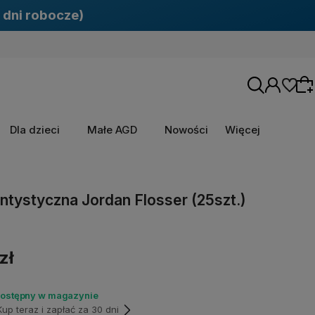
 dni robocze)
Dla dzieci
Małe AGD
Nowości
Więcej
Wybierz coś dla siebie z naszej aktualnej
ntystyczna Jordan Flosser (25szt.)
oferty lub zaloguj się, aby przywrócić dodane
produkty do listy z poprzedniej sesji.
zł
dostępny w magazynie
p teraz i zapłać za 30 dni