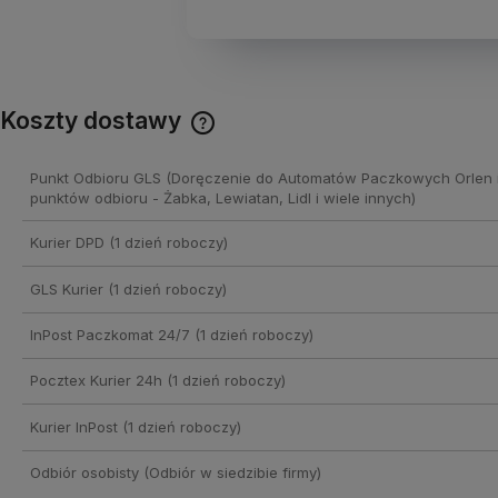
Koszty dostawy
Cena nie zawiera ewentualnych
Punkt Odbioru GLS
(Doręczenie do Automatów Paczkowych Orlen 
kosztów płatności
punktów odbioru - Żabka, Lewiatan, Lidl i wiele innych)
Kurier DPD
(1 dzień roboczy)
GLS Kurier
(1 dzień roboczy)
InPost Paczkomat 24/7
(1 dzień roboczy)
Pocztex Kurier 24h
(1 dzień roboczy)
Kurier InPost
(1 dzień roboczy)
Odbiór osobisty
(Odbiór w siedzibie firmy)