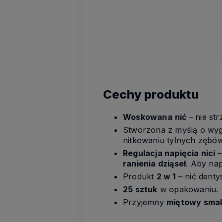
Cechy produktu
Woskowana
nić
– nie str
Stworzona z myślą o wy
nitkowaniu tylnych zębów
Regulacja napięcia nici
–
ranienia dziąseł
. Aby nap
Produkt
2 w 1
– nić denty
25 sztuk
w opakowaniu.
Przyjemny
miętowy sma