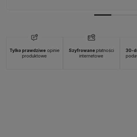
Tylko prawdziwe
opinie
Szyfrowane
płatności
30-d
produktowe
internetowe
poda
wa:
od 8,90 zł
- Punkt Odbioru GLS