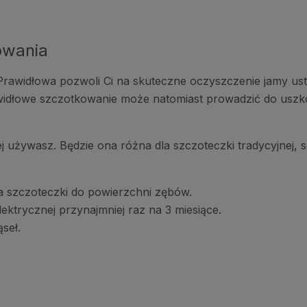
owania
rawidłowa pozwoli Ci na skuteczne oczyszczenie jamy ustne
widłowe szczotkowanie może natomiast prowadzić do uszk
j używasz. Będzie ona różna dla szczoteczki tradycyjnej, 
nia szczoteczki do powierzchni zębów.
ktrycznej przynajmniej raz na 3 miesiące.
ąseł.