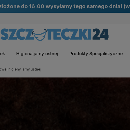
łożone do 16:00 wysyłamy tego samego dnia! (w
zek
Higiena jamy ustnej
Produkty Specjalistyczne
wej higieny jamy ustnej