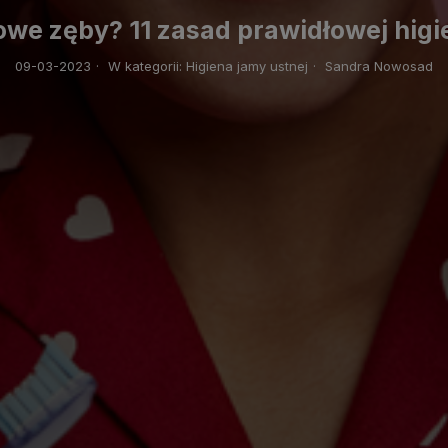
owe zęby? 11 zasad prawidłowej higi
09-03-2023
·
W kategorii:
Higiena jamy ustnej
·
Sandra Nowosad