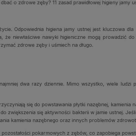
 dbać o zdrowe zęby? 11 zasad prawidłowej higieny jamy us
ie. Odpowiednia higiena jamy ustnej jest kluczowa dla 
na, że niewłaściwe nawyki higieniczne mogą prowadzić 
trzymać zdrowe zęby i uśmiech na długo.
jmniej dwa razy dziennie. Mimo wszystko, wiele ludzi 
przyczyniają się do powstawania płytki nazębnej, kamienia
i do zwiększenia się aktywności bakterii w jamie ustnej. J
awania kamienia nazębnego oraz innych problemów zdrowo
 pozostałości pokarmowych z zębów, co zapobiega powst