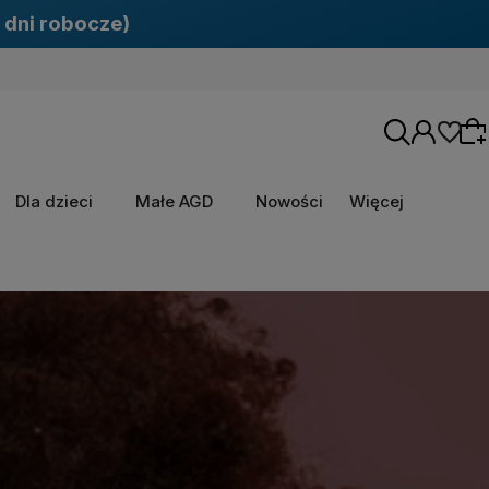
 dni robocze)
Dla dzieci
Małe AGD
Nowości
Więcej
Wybierz coś dla siebie z naszej aktualnej
oferty lub zaloguj się, aby przywrócić dodane
produkty do listy z poprzedniej sesji.